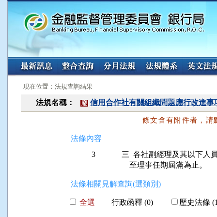
:::
:::
現在位置：法規查詢結果
法規名稱：
信用合作社有關組織問題應行改進事
廢
條文含有附件者，請
法條內容
3
三  各社副經理及其以下人
    至理事任期屆滿為止。
法條相關見解查詢(選類別)
全選
行政函釋 (0)
歷史法條 (1