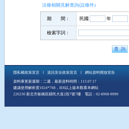
法條相關見解查詢(設條件)
期 間：
民國
年
檢索字詞：
隱私權政策宣言
資訊安全政策宣言
網站資料開放宣告
資料庫更新週期：二週，最新資料時間：115.07.17
建議使用解析度1024*768，IE8以上版本觀看本網站
220230 新北市板橋區縣民大道2段7號7樓 電話：02-8968-9999