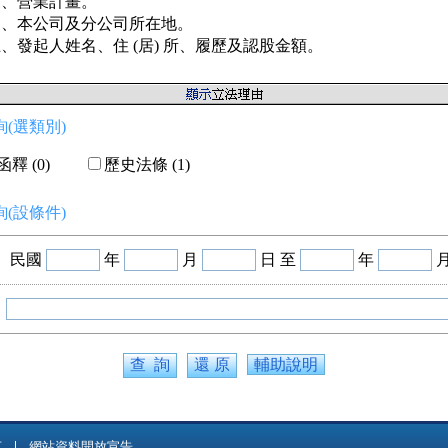
、營業計畫。

、本公司及分公司所在地。

、發起人姓名、住 (居) 所、履歷及認股金額。
(選類別)
釋 (0)
歷史法條 (1)
(設條件)
民國
年
月
日 至
年
輔助說明
言
網站資料開放宣告