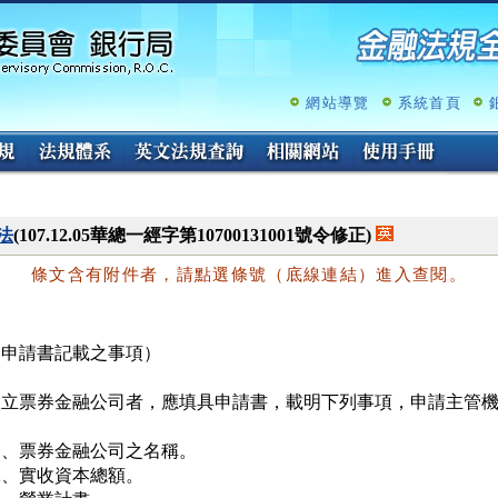
跳
至
主
要
內
網站導覽
系統首頁
容
法
(107.12.05華總一經字第10700131001號令修正)
條文含有附件者，請點選條號（底線連結）進入查閱。
（申請書記載之事項）
設立票券金融公司者，應填具申請書，載明下列事項，申請主管機


、票券金融公司之名稱。

、實收資本總額。
