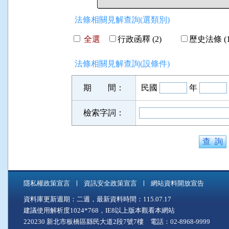
法條相關見解查詢(選類別)
全選
行政函釋 (2)
歷史法條 (1
法條相關見解查詢(設條件)
期 間：
民國
年
檢索字詞：
隱私權政策宣言
資訊安全政策宣言
網站資料開放宣告
資料庫更新週期：二週，最新資料時間：115.07.17
建議使用解析度1024*768，IE8以上版本觀看本網站
220230 新北市板橋區縣民大道2段7號7樓 電話：02-8968-9999