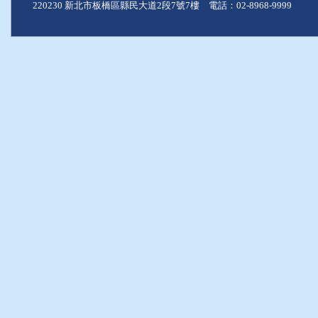
220230 新北市板橋區縣民大道2段7號7樓 電話：02-8968-9999