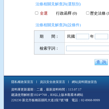
法條相關見解查詢(選類別)
全選
行政函釋 (0)
歷史法條 (1
法條相關見解查詢(設條件)
期 間：
民國
年
檢索字詞：
隱私權政策宣言
資訊安全政策宣言
網站資料開放宣告
資料庫更新週期：二週，最新資料時間：115.07.17
建議使用解析度1024*768，IE8以上版本觀看本網站
220230 新北市板橋區縣民大道2段7號7樓 電話：02-8968-9999