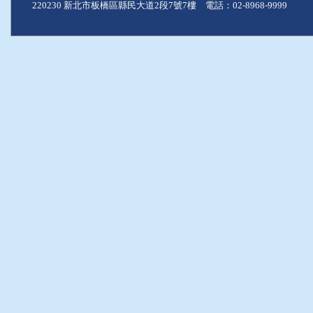
220230 新北市板橋區縣民大道2段7號7樓 電話：02-8968-9999