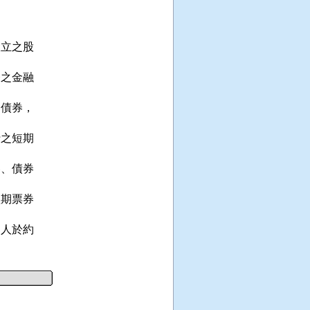


立之股

之金融

債券，

之短期

、債券

期票券

人於約
