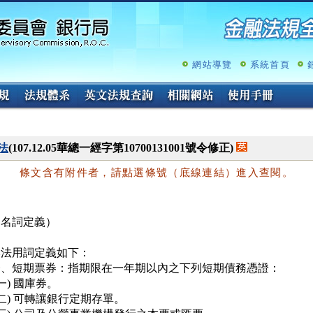
跳
至
主
要
內
網站導覽
系統首頁
容
法
(107.12.05華總一經字第10700131001號令修正)
條文含有附件者，請點選條號（底線連結）進入查閱。
（名詞定義）
法用詞定義如下：

一、短期票券：指期限在一年期以內之下列短期債務憑證：

(一) 國庫券。

(二) 可轉讓銀行定期存單。
