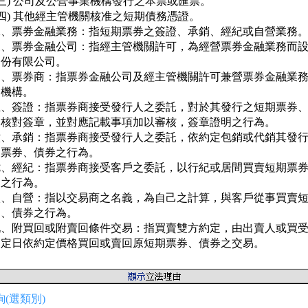
(三) 公司及公營事業機構發行之本票或匯票。

(四) 其他經主管機關核准之短期債務憑證。

二、票券金融業務：指短期票券之簽證、承銷、經紀或自營業務。
三、票券金融公司：指經主管機關許可，為經營票券金融業務而設
   份有限公司。

四、票券商：指票券金融公司及經主管機關許可兼營票券金融業務
   機構。

五、簽證：指票券商接受發行人之委託，對於其發行之短期票券、
   核對簽章，並對應記載事項加以審核，簽章證明之行為。

六、承銷：指票券商接受發行人之委託，依約定包銷或代銷其發行
   票券、債券之行為。

七、經紀：指票券商接受客戶之委託，以行紀或居間買賣短期票券
   之行為。

八、自營：指以交易商之名義，為自己之計算，與客戶從事買賣短
   、債券之行為。

九、附買回或附賣回條件交易：指買賣雙方約定，由出賣人或買受
   定日依約定價格買回或賣回原短期票券、債券之交易。
(選類別)