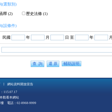
(選類別)
釋 (2)
歷史法條 (1)
(設條件)
民國
年
月
日 至
年
輔助說明
言
網站資料開放宣告
5.07.17
上版本觀看本網站
 電話：02-8968-9999