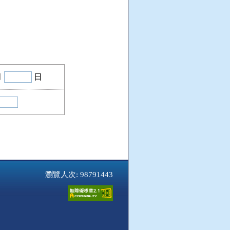
月
日
瀏覽人次: 98791443