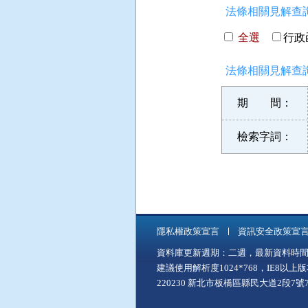
法條相關見解查詢
全選
行政函
法條相關見解查詢
期 間：
檢索字詞：
隱私權政策宣言
資訊安全政策宣
資料庫更新週期：二週，最新資料時間：11
建議使用解析度1024*768，IE8以
220230 新北市板橋區縣民大道2段7號7樓