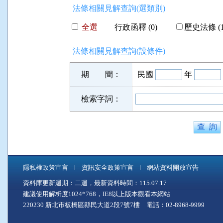
法條相關見解查詢(選類別)
全選
行政函釋 (0)
歷史法條 (1
法條相關見解查詢(設條件)
期 間：
民國
年
檢索字詞：
隱私權政策宣言
資訊安全政策宣言
網站資料開放宣告
資料庫更新週期：二週，最新資料時間：115.07.17
建議使用解析度1024*768，IE8以上版本觀看本網站
220230 新北市板橋區縣民大道2段7號7樓 電話：02-8968-9999