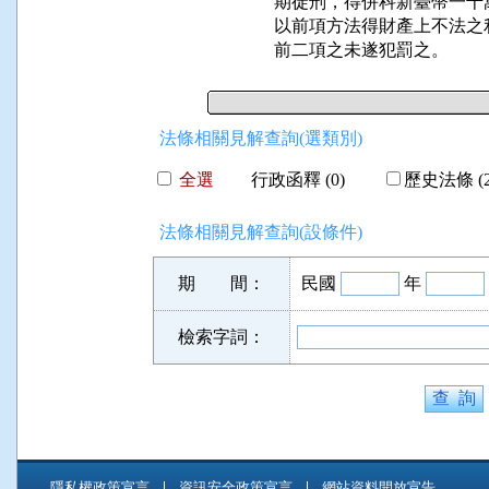
期徒刑，得併科新臺幣一千
以前項方法得財產上不法之
前二項之未遂犯罰之。
法條相關見解查詢(選類別)
全選
行政函釋 (0)
歷史法條 (2
法條相關見解查詢(設條件)
期 間：
民國
年
檢索字詞：
隱私權政策宣言
資訊安全政策宣言
網站資料開放宣告