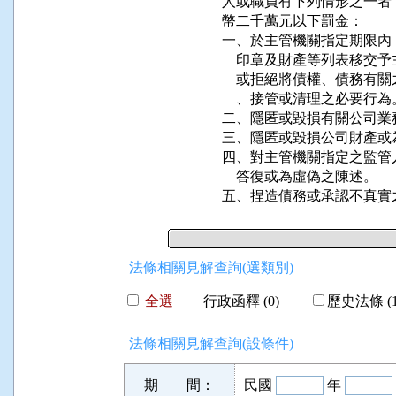
人或職員有下列情形之一者
幣二千萬元以下罰金：

一、於主管機關指定期限內
    印章及財產等列表移
    或拒絕將債權、債務
    、接管或清理之必要行為。
二、隱匿或毀損有關公司業
三、隱匿或毀損公司財產或
四、對主管機關指定之監管
    答復或為虛偽之陳述。

五、捏造債務或承認不真實
法條相關見解查詢(選類別)
全選
行政函釋 (0)
歷史法條 (1
法條相關見解查詢(設條件)
期 間：
民國
年