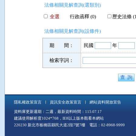
法條相關見解查詢(選類別)
全選
行政函釋 (0)
歷史法條 (1
法條相關見解查詢(設條件)
期 間：
民國
年
檢索字詞：
隱私權政策宣言
資訊安全政策宣言
網站資料開放宣告
資料庫更新週期：二週，最新資料時間：115.07.17
建議使用解析度1024*768，IE8以上版本觀看本網站
220230 新北市板橋區縣民大道2段7號7樓 電話：02-8968-9999