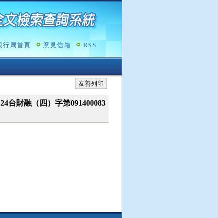
銀行局首頁
意見信箱
RSS
友善列印
09.24台財融（四）字第091400083