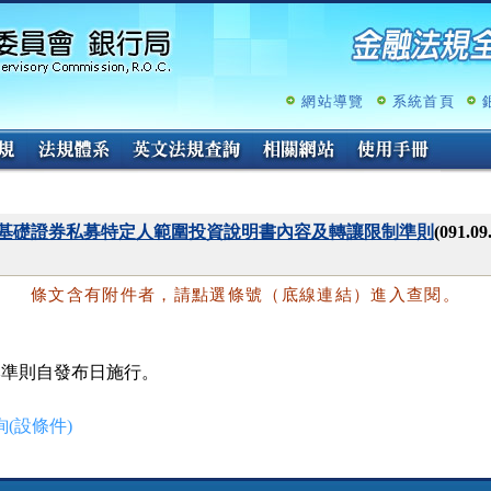
跳
至
主
要
內
網站導覽
系統首頁
容
基礎證券私募特定人範圍投資說明書內容及轉讓限制準則
(091.
條文含有附件者，請點選條號（底線連結）進入查閱。
(設條件)