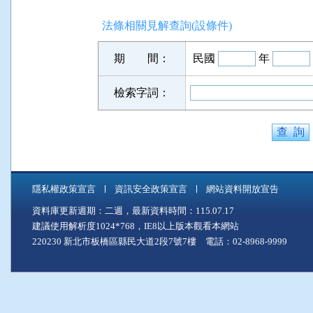
法條相關見解查詢(設條件)
期 間：
民國
年
檢索字詞：
隱私權政策宣言
資訊安全政策宣言
網站資料開放宣告
資料庫更新週期：二週，最新資料時間：115.07.17
建議使用解析度1024*768，IE8以上版本觀看本網站
220230 新北市板橋區縣民大道2段7號7樓 電話：02-8968-9999