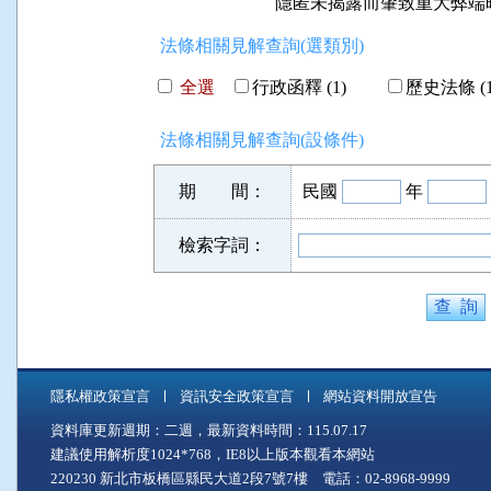
隱匿未揭露而肇致重大弊端
法條相關見解查詢(選類別)
全選
行政函釋 (1)
歷史法條 (1
法條相關見解查詢(設條件)
期 間：
民國
年
檢索字詞：
隱私權政策宣言
資訊安全政策宣言
網站資料開放宣告
資料庫更新週期：二週，最新資料時間：115.07.17
建議使用解析度1024*768，IE8以上版本觀看本網站
220230 新北市板橋區縣民大道2段7號7樓 電話：02-8968-9999