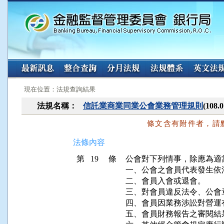
:::
:::
現在位置：法規查詢結果
法規名稱：
信託業商業同業公會業務管理規則
(108
條文含有附件者，請
法條內容
第 19 條
公會對下列情事，除應為適
一、公會之會員代表發生依
二、會員入會或退會。

三、對會員違反法令、公會
四、會員因業務涉訟對營運
五、會員財務報告之審閱結果