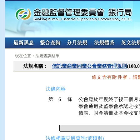
:::
:::
現在位置：法規查詢結果
法規名稱：
信託業商業同業公會業務管理規則
(108
條文含有附件者，請
法條內容
第 6 條
公會應於年度終了後三個月
事會通過及監事會承認之收
債表、財產清冊及基金收支
法條相關見解查詢(選類別)