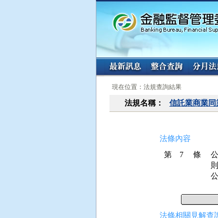
:::
:::
現在位置：法規查詢結果
法規名稱：
信託業商業同
法條內容
第 7 條
則
法條相關見解查詢