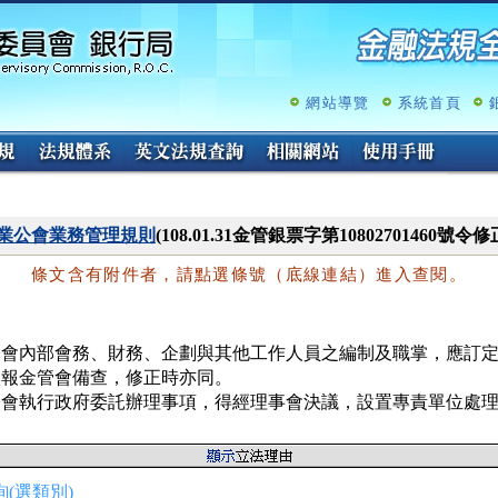
跳
至
主
要
內
網站導覽
系統首頁
容
業公會業務管理規則
(108.01.31金管銀票字第10802701460號令修
條文含有附件者，請點選條號（底線連結）進入查閱。
公會內部會務、財務、企劃與其他工作人員之編制及職掌，應訂定
報金管會備查，修正時亦同。

公會執行政府委託辦理事項，得經理事會決議，設置專責單位處
(選類別)