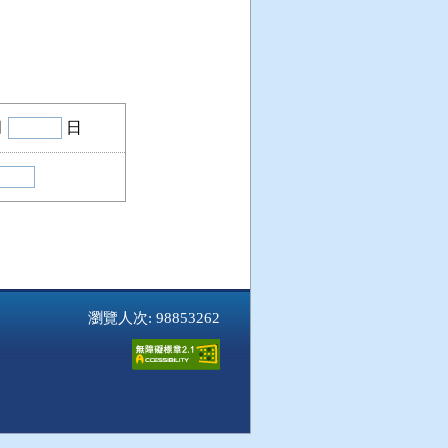
月
日
瀏覽人次: 98853262