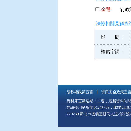
全選
行政函
法條相關見解查詢
期 間：
檢索字詞：
隱私權政策宣言
資訊安全政策宣
資料庫更新週期：二週，最新資料時間：11
建議使用解析度1024*768，IE8以
220230 新北市板橋區縣民大道2段7號7樓