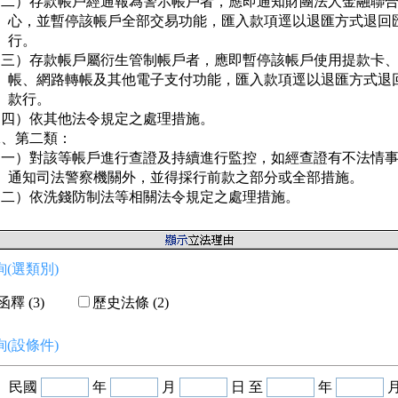
（二）存款帳戶經通報為警示帳戶者，應即通知財團法人金融聯合
     心，並暫停該帳戶全部交易功能，匯入款項逕以退匯方式退回匯
    行。

（三）存款帳戶屬衍生管制帳戶者，應即暫停該帳戶使用提款卡、
     帳、網路轉帳及其他電子支付功能，匯入款項逕以退匯方式退回
    款行。

（四）依其他法令規定之處理措施。

、第二類：

（一）對該等帳戶進行查證及持續進行監控，如經查證有不法情事
     通知司法警察機關外，並得採行前款之部分或全部措施。

（二）依洗錢防制法等相關法令規定之處理措施。
(選類別)
釋 (3)
歷史法條 (2)
(設條件)
民國
年
月
日 至
年