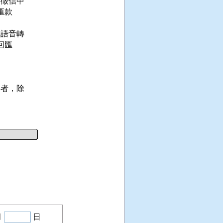
徵信中

款

語音轉

匯

者，除

月
日