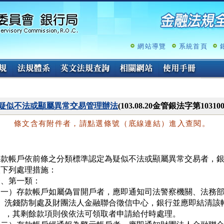
跳
至
主
要
內
網站導覽
系統首頁
容
疑似不法或顯屬異常交易管理辦法
(103.08.20金管銀法字第1031
條文含有附件者，請點選條號（底線連結）進入查閱。
存款帳戶依前條之分類標準認定為疑似不法或顯屬異常交易者，銀
下列處理措施：

、第一類：

（一）存款帳戶如屬偽冒開戶者，應即通知司法警察機關、法務部
     洗錢防制處及財團法人金融聯合徵信中心，銀行並應即結清該帳
     ，其剩餘款項則俟依法可領取者申請給付時處理。
