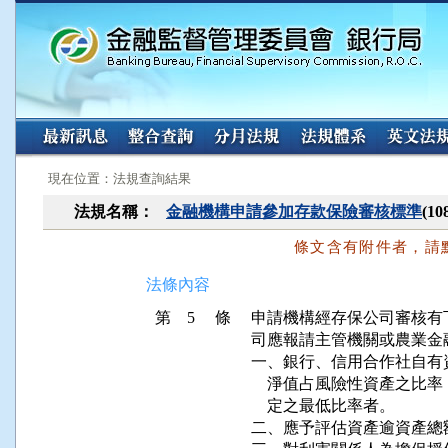
:::
:::
現在位置：法規查詢結果
法規名稱：
金融機構申請參加存款保險審核標準
(1
條文含有附件者，請
法條內容
第 5 條
申請機構經存保公司審核有
司應報請主管機關或農業金
一、銀行、信用合作社自有
    淨值占風險性資產之
    定之最低比率者。

二、應予評估資產逾資產總