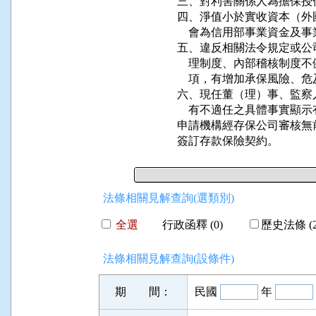
三、對利害關係人為擔保授
四、淨值小於實收資本（外
    會為信用部事業資金及
五、違反相關法令規定或公
    理制度、內部稽核制
    項，有增加承保風險、
六、現任董（理）事、監察
    有不適任之具體事實顯
申請機構經存保公司審核無
簽訂存款保險契約。
法條相關見解查詢(選類別)
全選
行政函釋 (0)
歷史法條 (2
法條相關見解查詢(設條件)
期 間：
民國
年