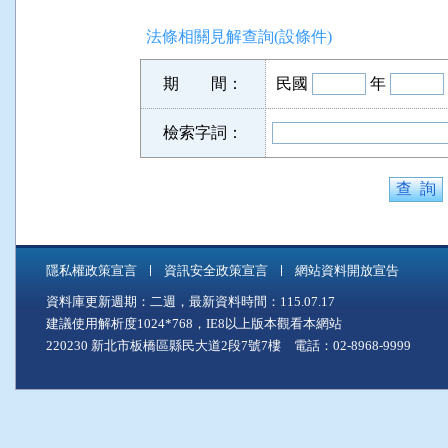
法條相關見解查詢(設條件)
期 間：
民國
年
檢索字詞：
隱私權政策宣言
資訊安全政策宣言
網站資料開放宣告
資料庫更新週期：二週，最新資料時間：115.07.17
建議使用解析度1024*768，IE8以上版本觀看本網站
220230 新北市板橋區縣民大道2段7號7樓 電話：02-8968-9999