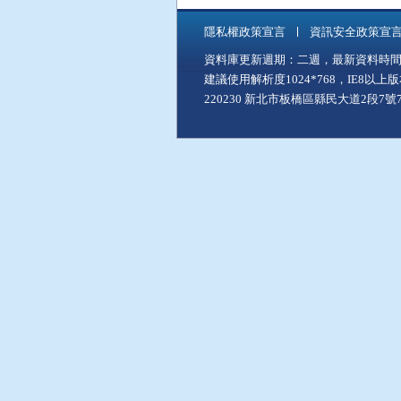
隱私權政策宣言
資訊安全政策宣
資料庫更新週期：二週，最新資料時間：11
建議使用解析度1024*768，IE8以
220230 新北市板橋區縣民大道2段7號7樓