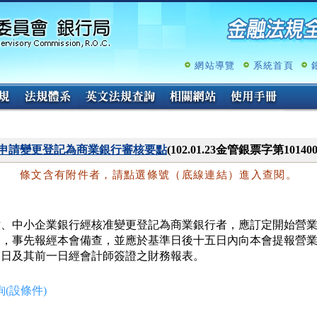
跳
至
主
要
內
網站導覽
系統首頁
容
申請變更登記為商業銀行審核要點
(102.01.23金管銀票字第10140
條文含有附件者，請點選條號（底線連結）進入查閱。
六、中小企業銀行經核准變更登記為商業銀行者，應訂定開始營業
   ，事先報經本會備查，並應於基準日後十五日內向本會提報營業
   日及其前一日經會計師簽證之財務報表。
(設條件)