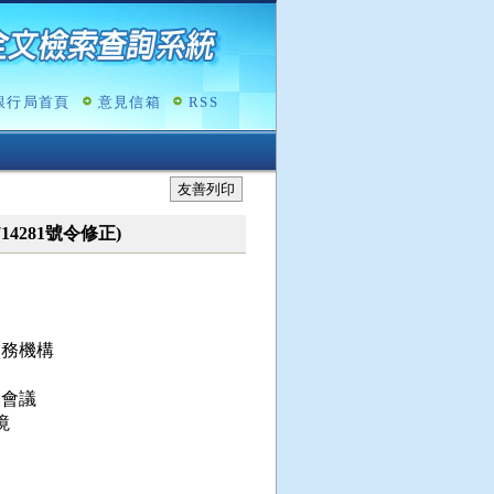
銀行局首頁
意見信箱
RSS
友善列印
714281號令修正)
務機構

會議


