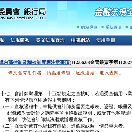
跳
至
主
要
內
網站導覽
系統首頁
容
構內部控制及稽核制度應注意事項
(112.06.08金管銀票字第11202
條文含有附件者，請點選條號（底線連結）進入查閱。
二十七、會計師辦理第二十五點規定之查核時，若遇受查信用卡業
       有下列情況應立即通報主管機關：

   （一）查核過程中，未提供會計師所需要之報表、憑證、帳冊及
         紀錄或對會計師之詢問事項拒絕提出說明，或受其他客觀環境
         限制，致使會計師無法繼續辦理查核工作。

   （二）在會計或其他紀錄有虛偽、造假或缺漏，情節重大者。
