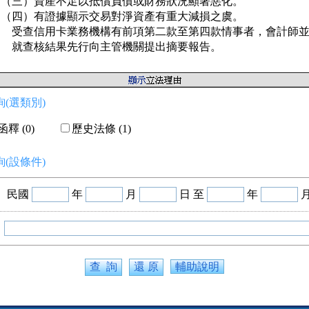
   （三）資產不足以抵償負債或財務狀況顯著惡化。

   （四）有證據顯示交易對淨資產有重大減損之虞。

       受查信用卡業務機構有前項第二款至第四款情事者，會計師並
       就查核結果先行向主管機關提出摘要報告。
(選類別)
釋 (0)
歷史法條 (1)
(設條件)
民國
年
月
日 至
年
輔助說明