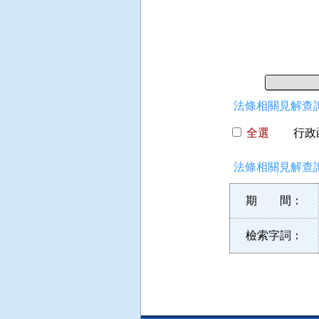
 
 
 
 
法條相關見解查詢
全選
行政函
法條相關見解查詢
期 間：
檢索字詞：