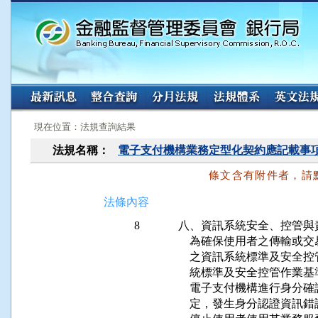
:::
:::
現在位置：法規查詢結果
法規名稱：
電子支付機構業務定型化契約應記載事
條文含有附件者，請
法條內容
8
八、資訊系統安全、控管與責
    為確保使用者之傳輸
    之資訊系統標準及安
    統標準及安全控管作業
    電子支付機構進行身
    定，發生身分認證資