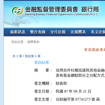
:::
:::
現在位置： 函釋查詢
有加底線者
共 1 筆 / 現在第 1 筆
查詢結果
摘 要：
信用合作社概括讓與其他金融
原有股金總額部分之分配方式
發文機關：
財政部
發文日期：
民國 87 年 09 月 21 日
發文文號：
台財融字第 87741273 號 函