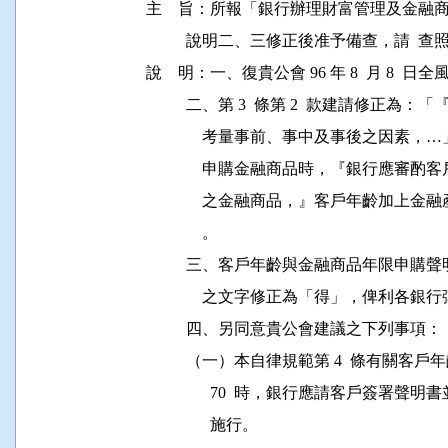
主    旨：所報「銀行辦理財富管理及金
          說明二、三修正後准予備查，請  查
說    明：一、復貴公會 96 年 8  月 8  日全
          二、第 3  條第 2  款建請
              考量事前、事中及事後之因素
              申購金融商品時，『銀行
              之金融商品，』客戶年齡加
              。

          三、客戶年齡與金融商品年限
              之文字修正為「得」，俾利各銀
          四、另同意貴公會建議之下列事項：

          （一）本自律規範第 4  條有
                70  時，銀行應請客戶簽
                施行。
