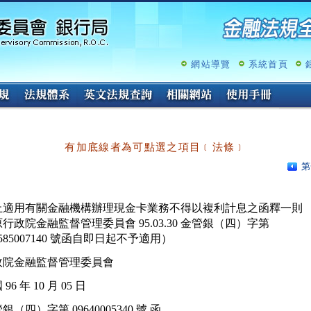
跳
至
主
要
內
網站導覽
系統首頁
容
有加底線者為可點選之項目﹝法條﹞
第
止適用有關金融機構辦理現金卡業務不得以複利計息之函釋一則

行政院金融監督管理委員會 95.03.30 金管銀（四）字第

政院金融監督管理委員會
96 年 10 月 05 日
銀（四）字第 09640005340 號 函