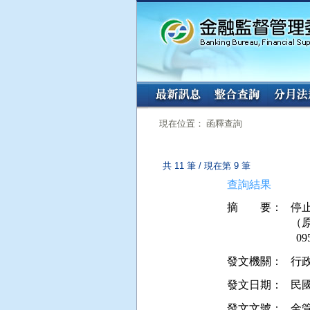
:::
:::
現在位置： 函釋查詢
共 11 筆 / 現在第 9 筆
查詢結果
摘 要：
停
（原
發文機關：
行
發文日期：
民國 
發文文號：
金管