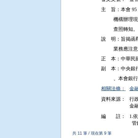
主    旨：本會 9
         
          查照轉知。

說    明：旨揭函
          
正    本：中
副    本：中
相關法條：
金融
資料來源：
行
金融
編 註：
1.
共 11 筆 / 現在第 9 筆