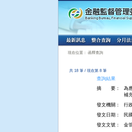
:::
:::
現在位置： 函釋查詢
共 18 筆 / 現在第 8 筆
查詢結果
摘 要：
為
補
發文機關：
行
發文日期：
民國 
發文文號：
金管