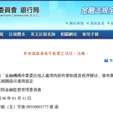
跳
至
主
要
內
網站導覽
系統首頁
容
有加底線者為可點選之項目﹝法條﹞
第
應「金融機構作業委託他人處理內部作業制度及程序辦法」發布實
充相關函示適用規定
政院金融監督管理委員會
96 年 01 月 11 日
銀（五）字第 09550003773 號 函