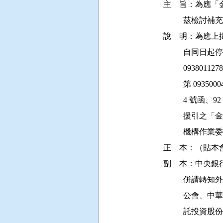
主    旨：為
          
說    明：為
          自
          09
          第 09
          4 號
         
          
正    本：（貼本
副    本：中
         
         
         