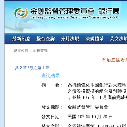
:::
:::
現在位置： 函釋查詢
有加底線者
共 2 筆 / 現在第 1 筆
查詢結果
摘 要：
為持續強化本國銀行對大陸地
之債券投資標的組合及對陸投
發文機關：
金融監督管理委員會
發文日期：
民國 105 年 10 月 20 日
發文文號：
金管銀法字第 10510003120 號