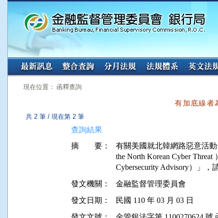
:::
:::
現在位置： 函釋查詢
有加底線者
共 2 筆 / 現在第 2 筆
查詢結果
摘 要：
有關美國就北韓網路惡意活動發布「
the North Korean Cyber 
發文機關：
金融監督管理委員會
發文日期：
民國 110 年 03 月 03 日
發文文號：
金管銀法字第 1100270624 號 