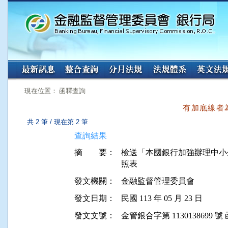
:::
:::
現在位置： 函釋查詢
有加底線者
共 2 筆 / 現在第 2 筆
查詢結果
摘 要：
檢送「本國銀行加強辦理中小
發文機關：
金融監督管理委員會
發文日期：
民國 113 年 05 月 23 日
發文文號：
金管銀合字第 1130138699 號 