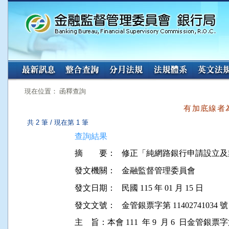
:::
:::
現在位置： 函釋查詢
有加底線者
共 2 筆 / 現在第 1 筆
查詢結果
摘 要：
發文機關：
金融監督管理委員會
發文日期：
民國 115 年 01 月 15 日
發文文號：
金管銀票字第 11402741034 號
主    旨：本會 111  年 9  月 6  日金管銀票