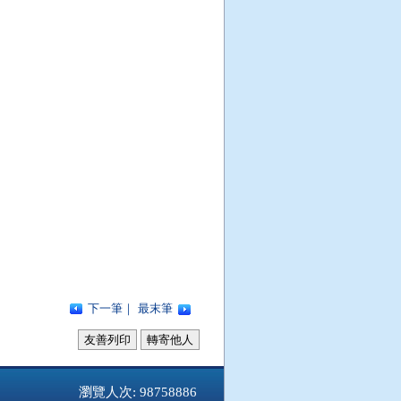
下一筆
｜
最末筆
友善列印
轉寄他人
瀏覽人次: 98758886