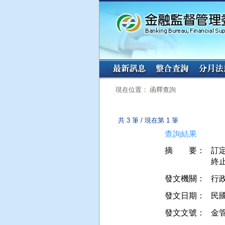
:::
:::
現在位置： 函釋查詢
共 3 筆 / 現在第 1 筆
查詢結果
摘 要：
訂
發文機關：
行
發文日期：
民國 
發文文號：
金管