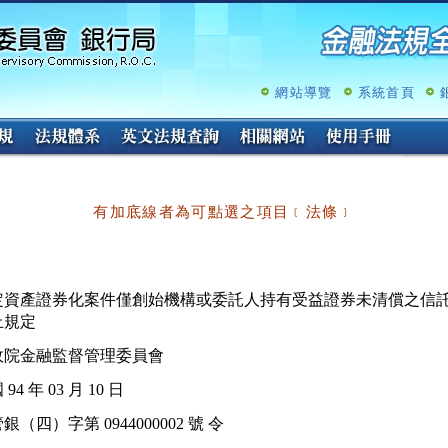
跳
至
主
要
內
網站導覽
系統首頁
容
有加底線者為可點選之項目﹝法條﹞
定資產證券化案件僅創始機構或委託人持有受益證券未清償之信託
政院金融監督管理委員會
94 年 03 月 10 日
銀（四）字第 0944000002 號 令