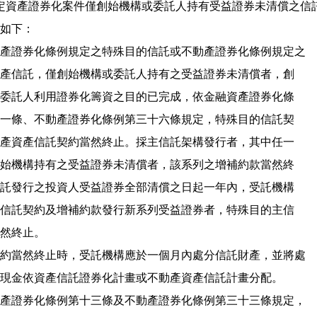
定資產證券化案件僅創始機構或委託人持有受益證券未清償之信託
規定如下：

 一、金融資產證券化條例規定之特殊目的信託或不動產證券化條例規定之

    不動產資產信託，僅創始機構或委託人持有之受益證券未清償者，創

    始機構或委託人利用證券化籌資之目的已完成，依金融資產證券化條

    例第五十一條、不動產證券化條例第三十六條規定，特殊目的信託契

    約或不動產資產信託契約當然終止。採主信託架構發行者，其中任一

    系列僅創始機構持有之受益證券未清償者，該系列之增補約款當然終

    止。主信託發行之投資人受益證券全部清償之日起一年內，受託機構

    並未依主信託契約及增補約款發行新系列受益證券者，特殊目的主信

契約當然終止。

 二、信託契約當然終止時，受託機構應於一個月內處分信託財產，並將處

    分所得之現金依資產信託證券化計畫或不動產資產信託計畫分配。

 三、金融資產證券化條例第十三條及不動產證券化條例第三十三條規定，
