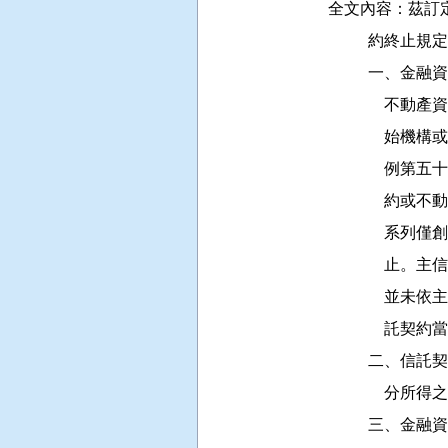
全文內容：茲訂
          約終止
         
          
          
          
          
          
          
          
              託
         
          
         