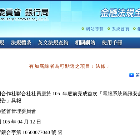
跳
至
主
要
內
網站導覽
系統首頁
容
有加底線者為可點選之項目﹝法條﹞
第
合作社聯合社社員應於 105  年底前完成首次「電腦系統資訊安全
融監督管理委員會
105 年 04 月 12 日
銀合字第 10500077040 號 函