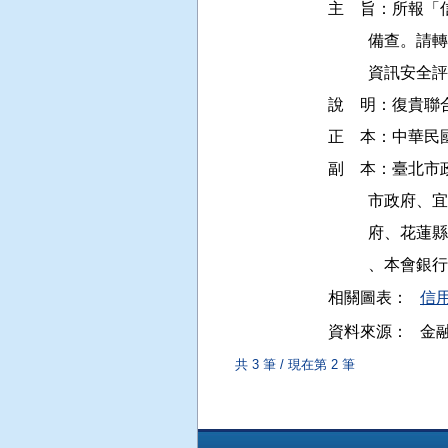
主    旨：所
          
          資
說    明：復貴聯合社
正    本：中
副    本：臺
         
         
相關圖表：
信
資料來源：
金
共 3 筆 / 現在第 2 筆