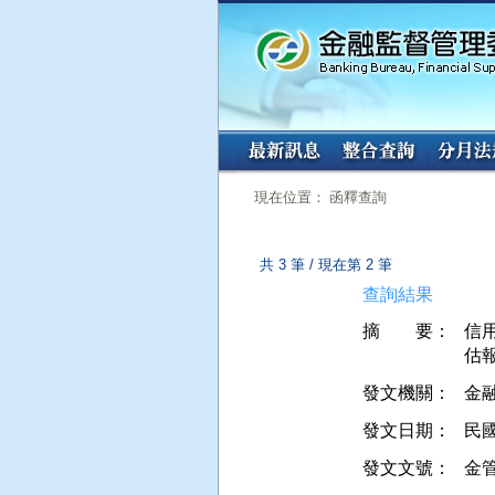
:::
:::
現在位置： 函釋查詢
共 3 筆 / 現在第 2 筆
查詢結果
摘 要：
信用
發文機關：
金
發文日期：
民國 
發文文號：
金管