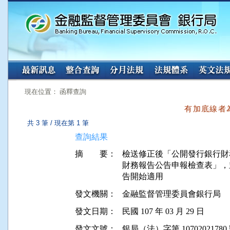
:::
:::
現在位置： 函釋查詢
有加底線者
共 3 筆 / 現在第 1 筆
查詢結果
摘 要：
檢送修正後「公開發行銀行財
財務報告公告申報檢查表」，並自申
告開始適用
發文機關：
金融監督管理委員會銀行局
發文日期：
民國 107 年 03 月 29 日
發文文號：
銀局（法）字第 10702021780