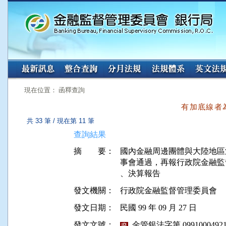
:::
:::
現在位置： 函釋查詢
有加底線者
共 33 筆 / 現在第 11 筆
查詢結果
摘 要：
國內金融周邊團體與大陸地區
事會通過，再報行政院金融監
發文機關：
行政院金融監督管理委員會
發文日期：
民國 99 年 09 月 27 日
發文文號：
金管銀法字第 09910004921
廢