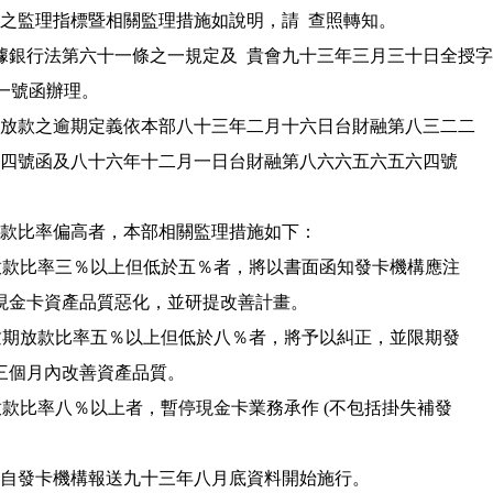
期放款比率之監理指標暨相關監理措施如說明，請  查照轉知。

、依據銀行法第六十一條之一規定及  貴會九十三年三月三十日全授字

第○七四一號函辦理。

 二、現金卡放款之逾期定義依本部八十三年二月十六日台財融第八三二二

    九二八三四號函及八十六年十二月一日台財融第八六六五六五六四號

三、逾期放款比率偏高者，本部相關監理措施如下：

 (一) 逾期放款比率三％以上但低於五％者，將以書面函知發卡機構應注

     意避免現金卡資產品質惡化，並研提改善計畫。

 (二) 對於逾期放款比率五％以上但低於八％者，將予以糾正，並限期發

    卡機構三個月內改善資產品質。

 (三) 逾期放款比率八％以上者，暫停現金卡業務承作 (不包括掛失補發

 四、本規定自發卡機構報送九十三年八月底資料開始施行。
