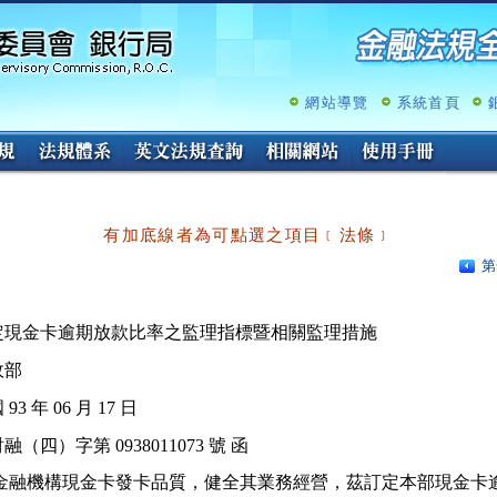
跳
至
主
要
內
網站導覽
系統首頁
容
有加底線者為可點選之項目﹝法條﹞
第
政部
93 年 06 月 17 日
融（四）字第 0938011073 號 函
強化金融機構現金卡發卡品質，健全其業務經營，茲訂定本部現金卡逾