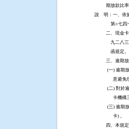
          
說    明：一
              
         
          
              函規定。

          
          
           
          
            
          
                卡) 。

         