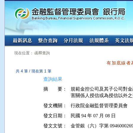
:::
:::
現在位置： 函釋查詢
有加底線者
共 4 筆 / 現在第 1 筆
查詢結果
摘 要：
規範金控公司及其子公司對金融控
害關係人授信或為授信以外之
發文機關：
行政院金融監督管理委員會
發文日期：
民國 94 年 07 月 08 日
發文文號：
金管銀（六）字第 0946000269