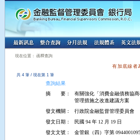
:::
:::
現在位置： 函釋查詢
有加底線者
共 4 筆 / 現在第 1 筆
查詢結果
摘 要：
有關強化「消費金融債務協商
管理措施之改進建議方案
發文機關：
行政院金融監督管理委員會
發文日期：
民國 94 年 12 月 19 日
發文文號：
金管銀（四）字第 0944001095