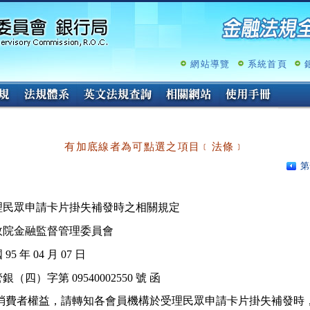
跳
至
主
要
內
網站導覽
系統首頁
容
有加底線者為可點選之項目﹝法條﹞
第
理民眾申請卡片掛失補發時之相關規定
政院金融監督管理委員會
95 年 04 月 07 日
銀（四）字第 09540002550 號 函
保障消費者權益，請轉知各會員機構於受理民眾申請卡片掛失補發時，