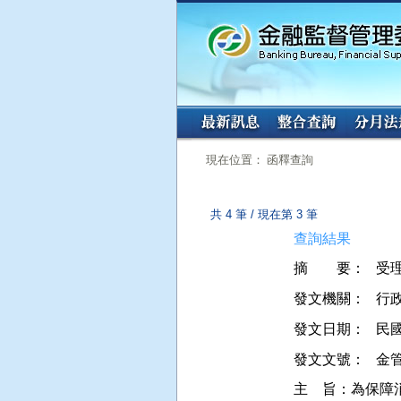
:::
:::
現在位置： 函釋查詢
共 4 筆 / 現在第 3 筆
查詢結果
摘 要：
受
發文機關：
行
發文日期：
民國 
發文文號：
金管
主    旨：為