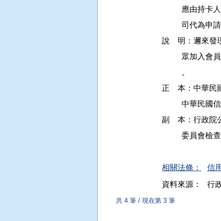
         
          司代為申請
說    明：邇
         
          。

正    本：中
          中
副    本：行
          委
相關法條：
信用
資料來源：
行
共 4 筆 / 現在第 3 筆