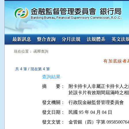
:::
:::
現在位置： 函釋查詢
有加底線者
共 4 筆 / 現在第 4 筆
查詢結果
摘 要：
附卡持卡人非屬正卡持卡人之
於該卡片有效期間屆滿時之相
發文機關：
行政院金融監督管理委員會
發文日期：
民國 95 年 04 月 04 日
發文文號：
金管銀（四）字第 0958500764