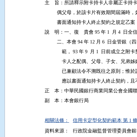
主    旨：所請釋示附卡持卡人非屬正卡
          偶父母，於該卡片有效期間屆
          書面通知持卡人終止契約之規定
說    明：一、復　貴會 95 年 1  月 4  日全
          二、本會 94 年 12 月 6  日金管銀（
              範， 93 年 9  月 1  
              卡人之配偶、父母、子女
              已兼顧法令不溯既往之原
              應以書面通知持卡人終止
正    本：中華民國銀行商業同業公會全國聯
副    本：本會銀行局

相關法條：
信用卡定型化契約範本 第 1 
資料來源：
行政院金融監督管理委員會銀