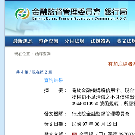
:::
:::
現在位置： 函釋查詢
有加底線者
共 4 筆 / 現在第 2 筆
查詢結果
摘 要：
關於金融機構將信用卡、現金
物權仍不足清償之不良債權出
發文機關：
行政院金融監督管理委員會
發文日期：
民國 97 年 08 月 19 日
發文文號：
金管銀（四）字第 09700249
廢