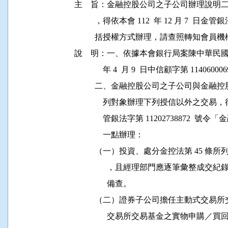
主    旨：金融控股公司之子公司辦理說
          ，得依本會 112  年 12 月 7  日金
          括授權方式辦理，請查照轉知會員機
說    明：一、依據本會銀行局案陳中華民國
              年 4  月 9  日中信顧字第 11406
          二、金融控股公司之子公司與金
              列對象辦理下列授信以外之交易，得依
              管銀法字第 11202738872
              一點辦理：

          （一）投資、處分金控法第 4
                ，且經理部門應逐筆彙
                備查。

          （二）證券子公司擔任主動式
                交易所交易基金之實物申