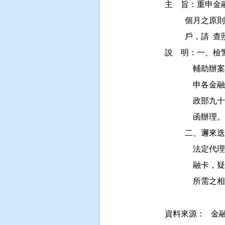
主    旨：重
         
          戶，請 
說    明：一
          
          
           
              函辦理。

         
          
          
           
資料來源：
金融