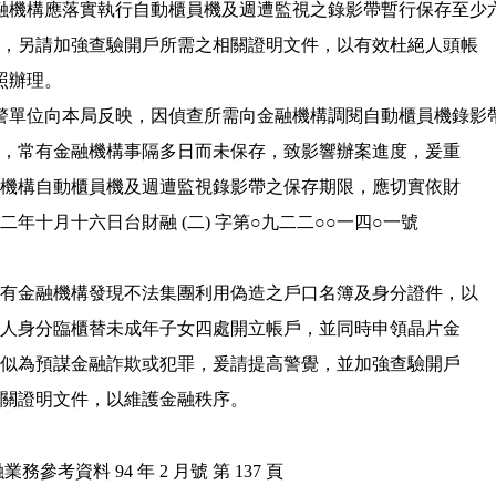
申金融機構應落實執行自動櫃員機及週遭監視之錄影帶暫行保存至少六
 個月之原則，另請加強查驗開戶所需之相關證明文件，以有效杜絕人頭帳

 查照辦理。

、檢警單位向本局反映，因偵查所需向金融機構調閱自動櫃員機錄影帶
    輔助辦案，常有金融機構事隔多日而未保存，致影響辦案進度，爰重

    申各金融機構自動櫃員機及週遭監視錄影帶之保存期限，應切實依財

   政部九十二年十月十六日台財融 (二) 字第○九二二○○一四○一號

 二、邇來迭有金融機構發現不法集團利用偽造之戶口名簿及身分證件，以

    法定代理人身分臨櫃替未成年子女四處開立帳戶，並同時申領晶片金

    融卡，疑似為預謀金融詐欺或犯罪，爰請提高警覺，並加強查驗開戶

   所需之相關證明文件，以維護金融秩序。

業務參考資料 94 年 2 月號 第 137 頁