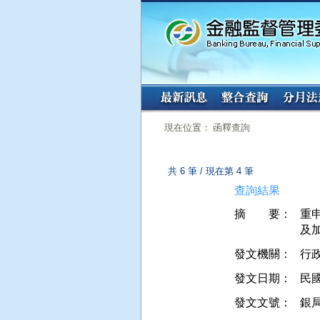
:::
:::
現在位置： 函釋查詢
共 6 筆 / 現在第 4 筆
查詢結果
摘 要：
重
及
發文機關：
行
發文日期：
民國 
發文文號：
銀局