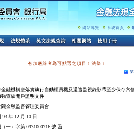
跳
至
主
要
內
網站導覽
系統首頁
容
有加底線者為可點選之項目﹝法條﹞
第
申金融機構應落實執行自動櫃員機及週遭監視錄影帶至少保存六個
加強查驗開戶證明文件
政院金融監督管理委員會
93 年 12 月 10 日
（一）字第 0931000716 號 函