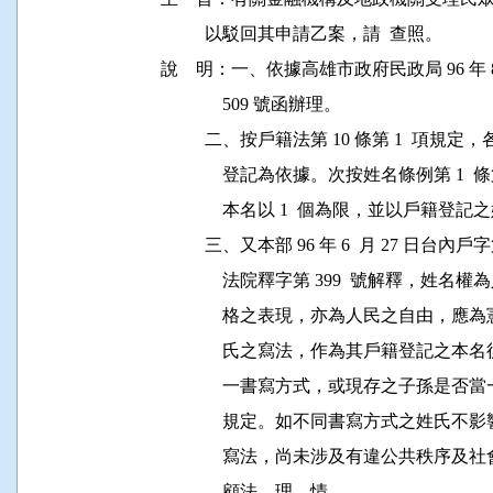
          以駁回其申請乙案，請  查照。

說    明：一、依據高雄市政府民政局 96 年 8 
              509 號函辦理。

          二、按戶籍法第 10 條第 1 
              登記為依據。次按姓名條例第 
              本名以 1  個為限，並以戶籍
          三、又本部 96 年 6  月 27 日台內
              法院釋字第 399  號解
              格之表現，亦為人民之自由
              氏之寫法，作為其戶籍登
              一書寫方式，或現存之子
              規定。如不同書寫方式之
              寫法，尚未涉及有違公共
              顧法、理、情。
