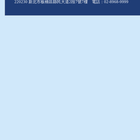
220230 新北市板橋區縣民大道2段7號7樓 電話：02-8968-9999