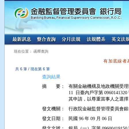
:::
:::
現在位置： 函釋查詢
有加底線者
共 6 筆 / 現在第 6 筆
查詢結果
摘 要：
有關金融機構及地政機關受理民眾申
11  日臺內戶字第 096014
其申請，以尊重當事人之選擇
發文機關：
行政院金融監督管理委員會銀
發文日期：
民國 96 年 09 月 06 日
發文文號：
銀局（一）字第 09600419150