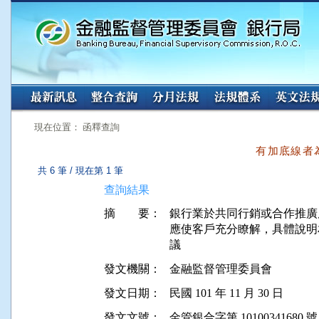
:::
:::
現在位置： 函釋查詢
有加底線者
共 6 筆 / 現在第 1 筆
查詢結果
摘 要：
銀行業於共同行銷或合作推廣
應使客戶充分瞭解，具體說明
發文機關：
金融監督管理委員會
發文日期：
民國 101 年 11 月 30 日
發文文號：
金管銀合字第 10100341680 號