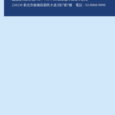
220230 新北市板橋區縣民大道2段7號7樓 電話：02-8968-9999