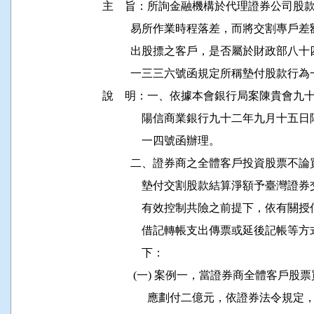
主    旨：所詢金融機構於代理證券公司
          易所作業時程落差，而將交割
          出股摽之客戶，是否屬於財政
          一三三六號函規定所稱墊付股款
說    明：一、依據本會銀行局案陳貴會
              陽信商業銀行九十二年九月
              一四號函辦理。

          二、證券商之全體客戶投資股
              墊付交割股款結算淨額予
              有效控制共險之前提下，
              借記轉帳支出傳票或延後
              下：

           (一) 案例一，當證券商全體
                應劃付二億元，依證券