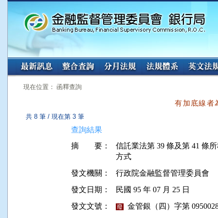
:::
:::
現在位置： 函釋查詢
有加底線者
共 8 筆 / 現在第 3 筆
查詢結果
摘 要：
信託業法第 39 條及第 41
發文機關：
行政院金融監督管理委員會
發文日期：
民國 95 年 07 月 25 日
發文文號：
金管銀（四）字第 09500285
廢