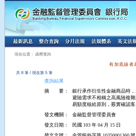
:::
:::
現在位置： 函釋查詢
有加底線者
共 8 筆 / 現在第 5 筆
查詢結果
摘 要：
銀行承作衍生性金融商品時，
避險需求不相稱之高風險複雜
發文機關：
金融監督管理委員會
發文日期：
民國 103 年 04 月 15 日
發文文號：
金管銀外字第 10350001360 號